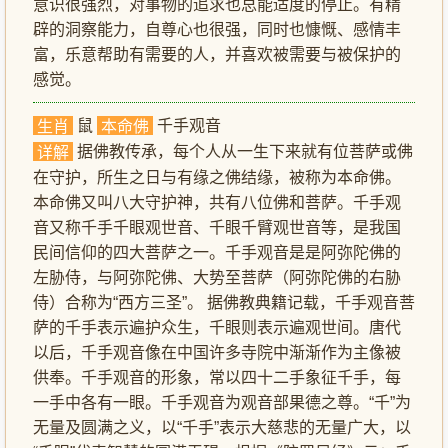
意识很强烈，对事物的追求也总能适度的停止。有精
辟的洞察能力，自尊心也很强，同时也慷慨、感情丰
富，乐意帮助有需要的人，并喜欢被需要与被保护的
感觉。
鼠
千手观音
生肖
本命佛
据佛教传承，每个人从一生下来就有位菩萨或佛
详解
在守护，所生之日与有缘之佛结缘，被称为本命佛。
本命佛又叫八大守护神，共有八位佛和菩萨。千手观
音又称千手千眼观世音、千眼千臂观世音等，是我国
民间信仰的四大菩萨之一。千手观音是是阿弥陀佛的
左胁侍，与阿弥陀佛、大势至菩萨（阿弥陀佛的右胁
侍）合称为“西方三圣”。 据佛教典籍记载，千手观音菩
萨的千手表示遍护众生，千眼则表示遍观世间。唐代
以后，千手观音像在中国许多寺院中渐渐作为主像被
供奉。千手观音的形象，常以四十二手象征千手，每
一手中各有一眼。千手观音为观音部果德之尊。“千”为
无量及圆满之义，以“千手”表示大慈悲的无量广大，以