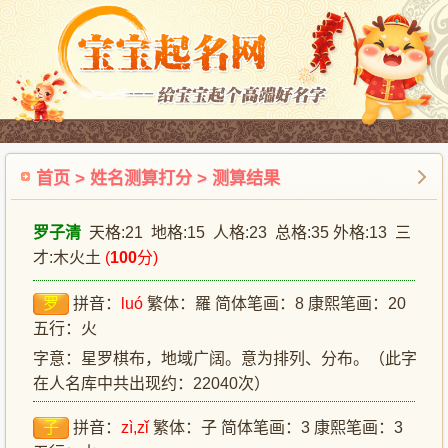
首页
>
姓名测算打分
> 测算结果
罗子清
天格:21 地格:15 人格:23 总格:35 外格:13 三
才:木火土
(
100
分)
罗
拼音：
luó
繁体：羅 简体笔画：8 康熙笔画：20
五行：火
字意：星罗棋布，地域广阔。意为排列、分布。（此字
在人名库中共出现约：22040次）
子
拼音：
zì,zǐ
繁体：子 简体笔画：3 康熙笔画：3