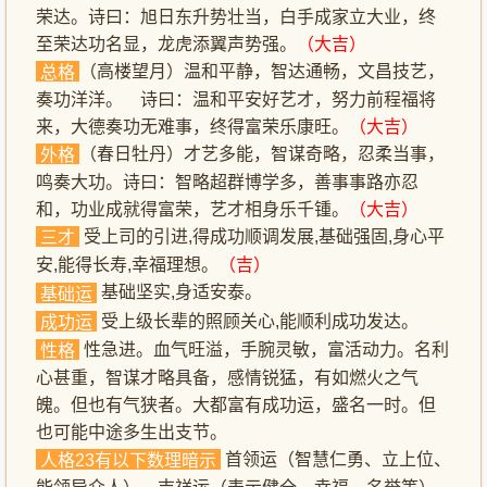
荣达。诗曰：旭日东升势壮当，白手成家立大业，终
至荣达功名显，龙虎添翼声势强。
（大吉）
（高楼望月）温和平静，智达通畅，文昌技艺，
总格
奏功洋洋。 诗曰：温和平安好艺才，努力前程福将
来，大德奏功无难事，终得富荣乐康旺。
（大吉）
（春日牡丹）才艺多能，智谋奇略，忍柔当事，
外格
鸣奏大功。诗曰：智略超群博学多，善事事路亦忍
和，功业成就得富荣，艺才相身乐千锺。
（大吉）
受上司的引进,得成功顺调发展,基础强固,身心平
三才
安,能得长寿,幸福理想。
（吉）
基础坚实,身适安泰。
基础运
受上级长辈的照顾关心,能顺利成功发达。
成功运
性急进。血气旺溢，手腕灵敏，富活动力。名利
性格
心甚重，智谋才略具备，感情锐猛，有如燃火之气
魄。但也有气狭者。大都富有成功运，盛名一时。但
也可能中途多生出支节。
首领运（智慧仁勇、立上位、
人格23有以下数理暗示