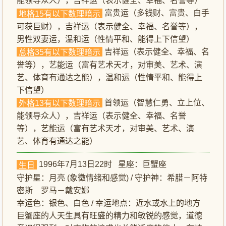
能领导众人），吉祥运（表示健全、幸福、名誉等）
富贵运（多钱财、富贵、白手
地格15有以下数理暗示
可获巨财），吉祥运（表示健全、幸福、名誉等），
男性双妻运，温和运（性情平和、能得上下信望）
吉祥运（表示健全、幸福、名
总格35有以下数理暗示
誉等），艺能运（富有艺术天才，对审美、艺术、演
艺、体育有通达之能），温和运（性情平和、能得上
下信望）
首领运（智慧仁勇、立上位、
外格13有以下数理暗示
能领导众人），吉祥运（表示健全、幸福、名誉
等），艺能运（富有艺术天才，对审美、艺术、演
艺、体育有通达之能）
1996年7月13日22时 星座：巨蟹座
生日
守护星：月亮 (象徵情绪和感觉) / 守护神：希腊－阿特
密斯 罗马－戴安娜
幸运色：银色、白色 / 幸运地点：近水或水上的地方
巨蟹座的人天生具有旺盛的精力和敏锐的感觉，道德