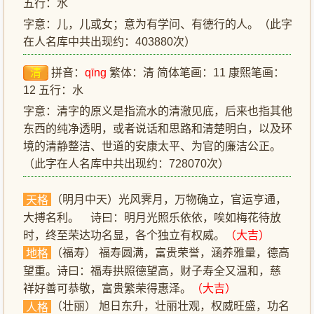
五行：水
字意：儿，儿或女；意为有学问、有德行的人。（此字
在人名库中共出现约：403880次）
清
拼音：
qīng
繁体：清 简体笔画：11 康熙笔画：
12 五行：水
字意：清字的原义是指流水的清澈见底，后来也指其他
东西的纯净透明，或者说话和思路和清楚明白，以及环
境的清静整洁、世道的安康太平、为官的廉洁公正。
（此字在人名库中共出现约：728070次）
（明月中天）光风霁月，万物确立，官运亨通，
天格
大搏名利。 诗曰：明月光照乐依依，唉如梅花待放
时，终至荣达功名显，各个独立有权威。
（大吉）
（福寿） 福寿圆满，富贵荣誉，涵养雅量，德高
地格
望重。诗曰：福寿拱照德望高，财子寿全又温和，慈
祥好善可恭敬，富贵繁荣得惠泽。
（大吉）
（壮丽） 旭日东升，壮丽壮观，权威旺盛，功名
人格