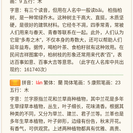
画：9 五行：木
字意：有三个读音，但用在人名中一般读bǎi。 柏指柏
树，是一种常绿乔木。这种树主干高大、直挺，木质坚
硬，是很好的建筑材料。它经冬不凋，四季常青，常被
人们用来与春天、青春等联系在一起。此外，人们认为
它是“多寿之木”，不仅本身的寿数大，还可以帮助人们
延年益寿。据传，喝柏叶茶、食柏籽就有这种效用。在
民间吉祥图案中，柏树枝的形象还常用来代表“百”，表
达百事如意、百事大吉等意思。（此字在人名库中共出
现约：161740次）
兰
拼音：
lán
繁体：蘭 简体笔画：5 康熙笔画：23
五行：木
字意：兰字原指兰花和兰草商种植物，其中兰花是多年
生草绿草本植物，丛生，叶子细长，花味清香。根据其
种类的不同，又分为草兰、建兰、君子兰等。兰革也是
多年生草本植物，叶子卵形，边缘有份告，秋末开花。
有香气，可供观赏。上述两种植物都具有优雅、高贵、