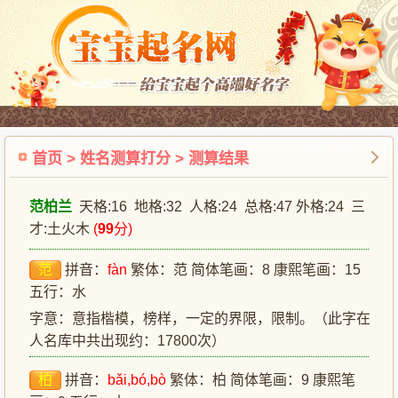
首页
>
姓名测算打分
> 测算结果
范柏兰
天格:16 地格:32 人格:24 总格:47 外格:24 三
才:土火木
(
99
分)
范
拼音：
fàn
繁体：范 简体笔画：8 康熙笔画：15
五行：水
字意：意指楷模，榜样，一定的界限，限制。（此字在
人名库中共出现约：17800次）
柏
拼音：
bǎi,bó,bò
繁体：柏 简体笔画：9 康熙笔