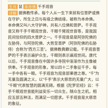
鼠
千手观音
生肖
本命佛
据佛教传承，每个人从一生下来就有位菩萨或佛
详解
在守护，所生之日与有缘之佛结缘，被称为本命佛。
本命佛又叫八大守护神，共有八位佛和菩萨。千手观
音又称千手千眼观世音、千眼千臂观世音等，是我国
民间信仰的四大菩萨之一。千手观音是是阿弥陀佛的
左胁侍，与阿弥陀佛、大势至菩萨（阿弥陀佛的右胁
侍）合称为“西方三圣”。 据佛教典籍记载，千手观音菩
萨的千手表示遍护众生，千眼则表示遍观世间。唐代
以后，千手观音像在中国许多寺院中渐渐作为主像被
供奉。千手观音的形象，常以四十二手象征千手，每
一手中各有一眼。千手观音为观音部果德之尊。“千”为
无量及圆满之义，以“千手”表示大慈悲的无量广大，以
“千眼”代表智慧的圆满无碍。根据《陀罗尼经》云：千
手千眼观世音能利益安乐一切众生，随众生之机，相
应五部五种法，而满足一切愿求。千手观音是大慈悲
的象征。