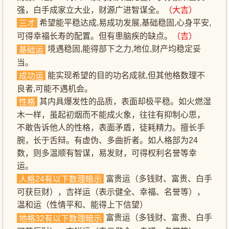
强，白手成家立大业，财源广进智谋全。
（大吉）
希望能平稳达成,易成功发展,基础稳固,心身平安,
三才
可得幸福长寿的配置。但有患脑疾的缺点。
（吉）
境遇稳固,能得部下之力,地位,财产均稳定妥
基础运
当。
能实现希望的目的功名成就,但其他格数理不
成功运
良者,可能不遇机会。
其内具爆发性的品质，表面却极平稳。如火燃湿
性格
木一样，虽起初烟而不能成火象，往往有抑制心思，
不敢告诉他人的性格，表面矛盾，徒耗精力。擅长手
腕，长于舌辩。有虚伪、多曲折者。如人格部为24
数，则多温顺有智谋，易发财，可得权利名誉等幸
运。
富贵运（多钱财、富贵、白手
人格24有以下数理暗示
可获巨财），吉祥运（表示健全、幸福、名誉等），
温和运（性情平和、能得上下信望）
富贵运（多钱财、富贵、白手
地格32有以下数理暗示