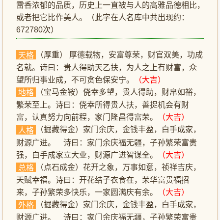
雷香浓郁的品质，历史上一直被与人的高雅品德相比，
或者把它比作美人。（此字在人名库中共出现约：
672780次）
（厚重） 厚德载物，安富尊荣，财官双美，功成
天格
名就。诗曰：贵人得助天乙扶，为人之上有财富，众
望所归事业成，不可贪色保安宁。
（大吉）
（宝马金鞍）侥幸多望，贵人得助，财帛如裕，
地格
繁荣至上。诗曰：侥幸所得贵人扶，善捉机会有财
富，认真努力向前程，家门隆昌得富荣。
（大吉）
（掘藏得金）家门余庆，金钱丰盈，白手成家，
人格
财源广进。 诗曰：家门余庆福无疆，子孙繁荣富贵
强，白手成家立大业，财源广进智谋全。
（大吉）
（点石成金）花开之象，万事如意，祯祥吉庆，
总格
天赋幸福。诗曰：开花结子衣食在，荣华富贵福招
来，子孙繁荣多快乐，一家圆满庆有余。
（大吉）
（掘藏得金）家门余庆，金钱丰盈，白手成家，
外格
财源广进。 诗曰：家门余庆福无疆，子孙繁荣富贵