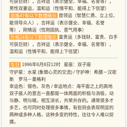
可获巨财），吉祥运（表示健全、幸福、名誉等），
男性双妻运，温和运（性情平和、能得上下信望）
首领运（智慧仁勇、立上位、
总格47有以下数理暗示
能领导众人），吉祥运（表示健全、幸福、名誉
等），刚情运（性刚固执、意气用事）
富贵运（多钱财、富贵、白手
外格24有以下数理暗示
可获巨财），吉祥运（表示健全、幸福、名誉等），
温和运（性情平和、能得上下信望）
1996年6月8日12时 星座：双子座
生日
守护星：水星 (象徵心灵的交流) / 守护神：希腊－汉密
斯 罗马－墨格利
幸运色：银色、灰色 / 幸运地点：海平面之上的高地
双子座人的意志一直都是一体两面的积极与消极，动
与静、明与暗，相互消长，共荣共存的。通常很多才
多艺，也可同时处理很多事情，有些则会表现明显的
两种或多种人格，这种多变的特性，往往令人难以捉
摸。