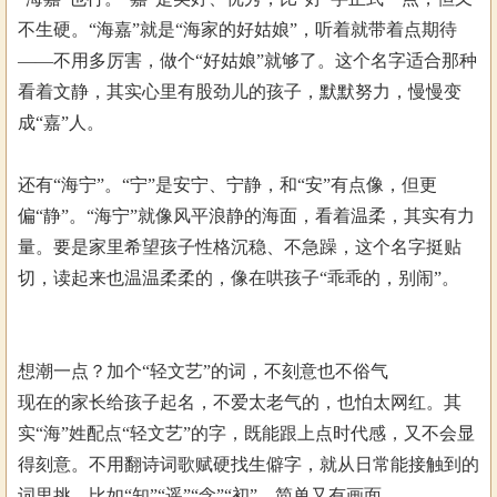
不生硬。“海嘉”就是“海家的好姑娘”，听着就带着点期待
——不用多厉害，做个“好姑娘”就够了。这个名字适合那种
看着文静，其实心里有股劲儿的孩子，默默努力，慢慢变
成“嘉”人。
还有“海宁”。“宁”是安宁、宁静，和“安”有点像，但更
偏“静”。“海宁”就像风平浪静的海面，看着温柔，其实有力
量。要是家里希望孩子性格沉稳、不急躁，这个名字挺贴
切，读起来也温温柔柔的，像在哄孩子“乖乖的，别闹”。
想潮一点？加个“轻文艺”的词，不刻意也不俗气
现在的家长给孩子起名，不爱太老气的，也怕太网红。其
实“海”姓配点“轻文艺”的字，既能跟上点时代感，又不会显
得刻意。不用翻诗词歌赋硬找生僻字，就从日常能接触到的
词里挑，比如“知”“遥”“念”“初”，简单又有画面。