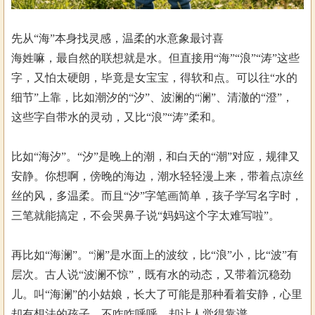
先从“海”本身找灵感，温柔的水意象最讨喜
海姓嘛，最自然的联想就是水。但直接用“海”“浪”“涛”这些
字，又怕太硬朗，毕竟是女宝宝，得软和点。可以往“水的
细节”上靠，比如潮汐的“汐”、波澜的“澜”、清澈的“澄”，
这些字自带水的灵动，又比“浪”“涛”柔和。
比如“海汐”。“汐”是晚上的潮，和白天的“潮”对应，规律又
安静。你想啊，傍晚的海边，潮水轻轻漫上来，带着点凉丝
丝的风，多温柔。而且“汐”字笔画简单，孩子学写名字时，
三笔就能搞定，不会哭鼻子说“妈妈这个字太难写啦”。
再比如“海澜”。“澜”是水面上的波纹，比“浪”小，比“波”有
层次。古人说“波澜不惊”，既有水的动态，又带着沉稳劲
儿。叫“海澜”的小姑娘，长大了可能是那种看着安静，心里
却有想法的孩子，不咋咋呼呼，却让人觉得靠谱。