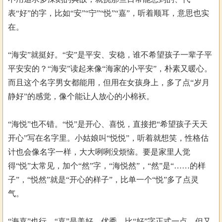
表“好”的字，比如“安”“宁”“悦”“嘉”，听着顺耳，意思也实
在。
“海安”就挺好。“安”是平安、安稳，谁不希望孩子一辈子平
平安安的？“海安”读起来像“海家的小平安”，朴素又暖心。
而且这个名字男女都能用，但用在女孩身上，多了点“岁月
静好”的感觉，像个能让人放心的小棉袄。
“海悦”也不错。“悦”是开心、喜悦，直接把“希望孩子天天
开心”写在名字里。小姑娘叫“悦悦”，听着就想笑，性格估
计也会像名字一样，大大咧咧没烦恼。要是家里人觉
得“悦”太常见，加个“然”字，“海悦然”，“然”是“……的样
子”，“悦然”就是“开心的样子”，比单一个“悦”多了点灵
气。
“海嘉”也行。“嘉”是美好、优秀，比“好”字正式一点，但又