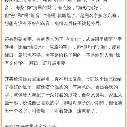
音，“海梨”像“海里的梨”，有点怪；“海彤”挺好，
但“彤”和“桶”近音，“海桶”就尴尬了。起完名字多念几遍，
想想有没有不好的谐音，免得以后孩子被起外号。
还有别硬凑字。有的家长为了“有文化”，从诗词里摘两个字
硬拼，比如“海灵均”（屈原的字），但“灵均”配“海”，读着
绕口，意思也不搭。名字是给孩子用的，不是给别人看“我
有文化”的，顺口、舒服最重要。
其实给海姓女宝宝起名，真不用太复杂。“海”这个姓已经给
了很好的底子，随便搭个温柔的、有寓意的、自己喜欢的
字，就像给大海配了一朵好看的浪花，自然又灵动。家里人
坐一起，说说自己喜欢的字，聊聊对孩子的小期待，慢慢凑
出一个名字，叫着顺口，听着舒服，这就够了。
海姓100分的男孩名字大全：