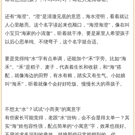
还有“海澄”。“澄”是清澈见底的意思，海水澄明，看着就让
人心里敞亮。这个名字读起来也顺口，“海澄海澄”，像在叫
小宝贝“海家的小清澈”，听着就干净。要是家里人希望孩子
以后心思单纯、不绕弯子，这个名字挺合适。
要是觉得纯“水”字有点单调，还能加个“禾”字旁。比如“海
禾”。“禾”是稻子、麦子，代表着生长和收获，和“海”搭
配，就像海边的田野，有水有粮，踏实又有生气。小姑娘
叫“海禾”，听着就像个会好好吃饭、慢慢长大的乖孩子。
不想太“水”？试试“小而美”的寓意字
有些家长可能觉得，老跟“水”挂钩，会不会显得太单一？其
实“海”姓包容性强，配点简单的“小寓意”字，效果也很好。
不用追求多深刻的典故，就挑那些日常能想到的、代