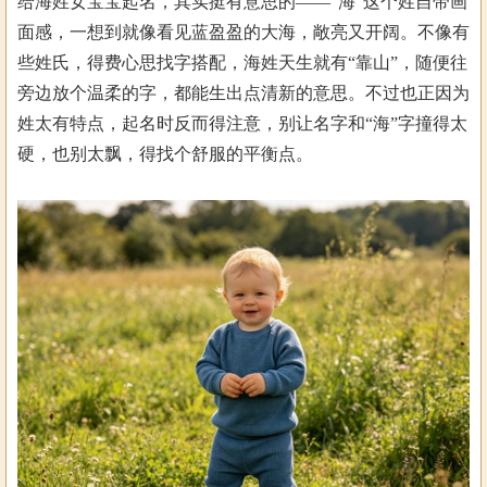
给海姓女宝宝起名，其实挺有意思的——“海”这个姓自带画
面感，一想到就像看见蓝盈盈的大海，敞亮又开阔。不像有
些姓氏，得费心思找字搭配，海姓天生就有“靠山”，随便往
旁边放个温柔的字，都能生出点清新的意思。不过也正因为
姓太有特点，起名时反而得注意，别让名字和“海”字撞得太
硬，也别太飘，得找个舒服的平衡点。