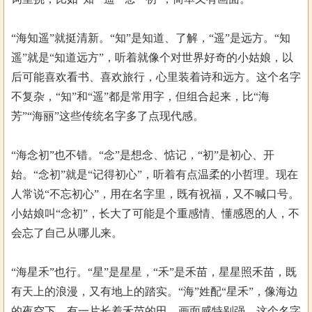
“海知遥”就挺清新。“知”是知道、了解，“遥”是远方。“知
遥”就是“知道远方”，听着就像个对世界好奇的小姑娘，以
后可能喜欢看书、喜欢旅行，心里装着诗和远方。这个名字
不复杂，“知”和“遥”都是常用字，但组合起来，比“海
芳”“海丽”这些传统名字多了点现代感。
“海念初”也不错。“念”是想念、惦记，“初”是初心、开
始。“念初”就是“记得初心”，听着有点温柔的小哲理。现在
人常说“不忘初心”，用在名字里，既有祝福，又不喊口号。
小姑娘叫“念初”，长大了可能是个重感情、懂感恩的人，不
会忘了自己从哪儿来。
“海星禾”也行。“星”是星星，“禾”是禾苗，星星照禾苗，既
有天上的浪漫，又有地上的踏实。“海”姓配“星禾”，像海边
的夜空下，有一片长着禾苗的田，画面感特别强。这个名字