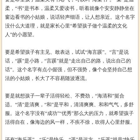
柔，“书”是书本，温柔又爱读书，听着就像个安安静静坐在
窗边看书的小姑娘，说话轻声细语，让人想亲近。这个名字
没什么大道理，就是家长心里“希望孩子做个温柔的文化
人”的小愿望。
要是希望孩子有主见、敢表达，试试“海言蹊”。“言”是说
话，“蹊”是小路，“言蹊”就是“走出自己的路，说出自己的
话”。这个名字有点小倔强，但不强势，像个会坚持自己想
法的小姑娘，长大了不容易随波逐流。
要是就想孩子一辈子活得轻松、不费劲，“海清和”挺合
适。“清”是清爽，“和”是平和，清清爽爽、和和气气，多舒
服。这个名字没有“成功”“优秀”那么大的压力，就希望孩子
活得自在，像海边的风一样，不疾不徐，吹得人心里舒服。
还有“海乐遥”。“乐”是快乐，“遥”是远方，“乐遥”就是“快乐