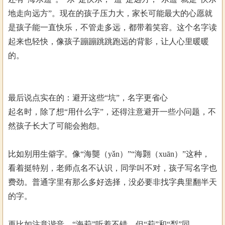
地走向远方”。现在的孩子压力大，家长可能最大的心愿就
是孩子能一直快乐，不管走多远，都带着笑容。这个名字读
起来也轻快，像孩子蹦蹦跳跳跑远的背影，让人心里暖暖
的。
最后说点实在的：避开这些“坑”，名字更省心
起名时，除了想“用什么字”，还得注意避开一些小问题，不
然孩子长大了可能会抱怨。
比如别用生僻字。像“海龑（yǎn）”“海翾（xuān）”这种，
看着挺特别，老师点名不认识，同学叫不对，孩子写名字也
费劲。普通字里有那么多好选择，没必要非找字典里翻半天
的字。
再比如注意谐音。“海莉”听着不错，但“莉”和“梨”同