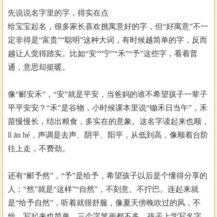
先说说名字里的字，得实在点
给宝宝起名，很多家长喜欢挑寓意好的字，但“好寓意”不一
定非得是“富贵”“聪明”这种大词，有时候越简单的字，反而
越让人觉得踏实。比如“安”“宁”“禾”“予”这些字，看着普
通，意思却挺暖。
像“郦安禾”，“安”就是平安，当爸妈的谁不希望孩子一辈子
平平安安？“禾”是谷物，小时候课本里说“锄禾日当午”，禾
苗慢慢长，结出粮食，多实在的意象。这名字读起来也顺，
lì ān hé，声调是去声、阴平、阳平，从低到高，像顺着台阶
往上走，不费劲。
还有“郦予然”，“予”是给予，希望孩子以后是个懂得分享的
人；“然”就是“这样”“自然”，不刻意、不拧巴。连起来就
是“给予自然”，听着就很舒服，像夏天傍晚吹过的风，不
燥。写起来也简单，三个字笔画都不多，孩子上学写名字，