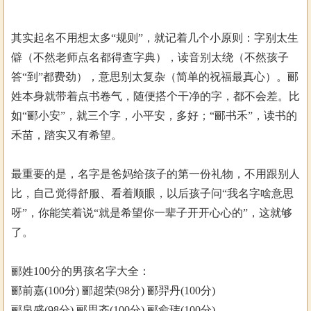
其实起名不用想太多“规则”，就记着几个小原则：字别太生
僻（不然老师点名都得查字典），读音别太绕（不然孩子
答“到”都费劲），意思别太复杂（简单的祝福最真心）。郦
姓本身就带着点书卷气，随便搭个干净的字，都不会差。比
如“郦小安”，就三个字，小平安，多好；“郦书禾”，读书的
禾苗，踏实又有希望。
最重要的是，名字是爸妈给孩子的第一份礼物，不用跟别人
比，自己觉得舒服、看着顺眼，以后孩子问“我名字啥意思
呀”，你能笑着说“就是希望你一辈子开开心心的”，这就够
了。
郦姓100分的男孩名字大全：
郦前嘉(100分) 郦超荣(98分) 郦羿丹(100分)
郦泉盛(98分) 郦思齐(100分) 郦俞玮(100分)