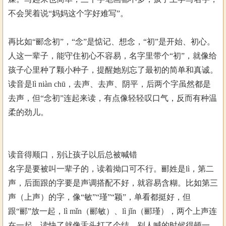
不会哭着说“妈妈这个字好难写”。
再比如“郦念初”，“念”是惦记、想念，“初”是开始、初心。
人这一辈子，能守住初心不容易，名字里带个“初”，就像给
孩子心里种了颗小种子，提醒她别忘了最初的简单和真诚。
读音是lì niàn chū，去声、去声、阴平，后两个字虽然都是
去声，但“念初”连起来读，有点像轻轻叹口气，反而有种温
柔的劲儿。
读音得顺口，别让孩子以后总被喊错
名字是要被叫一辈子的，读着拗口可不行。郦姓是lì，第二
声，后面跟的字要是声调搭配不好，就容易含糊。比如第三
声（上声）的字，像“敏”“瑾”“颖”，单看都挺好，但
跟“郦”放一起，lì mǐn（郦敏）、lì jǐn（郦瑾），两个上声连
在一起，读快了就像舌头打了个结，别人喊的时候得顿一