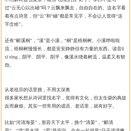
过“云无心以出岫”吗？云飘来飘去，自由自在的。这名字看
着有点诗意，但“云”和“岫”都是常见字，不会让人觉得“这
字念啥”。
还有“郦溪桐”，“溪”是小溪，“桐”是梧桐树。小溪哗啦啦
流，梧桐树慢慢长，都是安安静静但有力量的东西。读音lì
xī tóng，阴平、阴平、阳平，像溪水绕着树流，温柔又有韧
劲。
从老祖宗的话里挑，不用太深奥
很多家长想从诗词里找名字，觉得有文化，但太生僻的典故
反而麻烦。其实一些常用的成语、老话里，就有好字。
比如“河清海晏”，形容天下太平，挑个“清晏”，“郦清
晏”。“清”是水清，“晏”是安宁，合在一起就是“日子清清爽