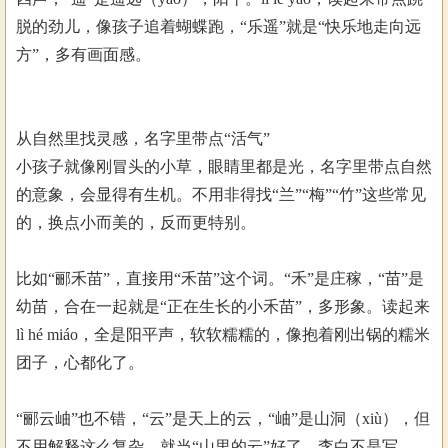
脱的劲儿，像孩子追着蝴蝶跑，“乐遥”就是“快乐地走向远
方”，多有画面感。
从自然里找灵感，名字里带点“活气”
小孩子就像刚冒头的小草，眼睛里都是光，名字里带点自然
的意象，会显得有生机。不用非得找“兰”“梅”“竹”这些常见
的，换点小而美的，反而更特别。
比如“郦禾苗”，直接用“禾苗”这个词。“禾”是庄稼，“苗”是
幼苗，合在一起就是“正在生长的小禾苗”，多形象。读起来
lì hé miáo，全是阳平声，软软糯糯的，像抱着刚出锅的糯米
团子，心都化了。
“郦云岫”也不错，“云”是天上的云，“岫”是山洞（xiù），但
不用解释这么复杂，就当“山里的云”好了。李白不是写