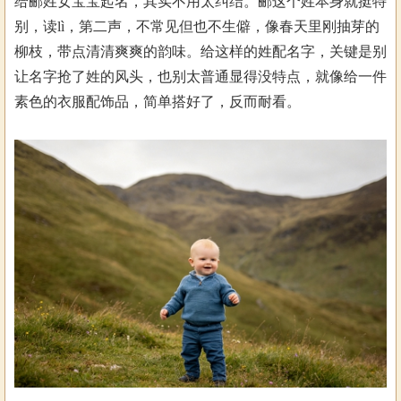
给郦姓女宝宝起名，其实不用太纠结。郦这个姓本身就挺特
别，读lì，第二声，不常见但也不生僻，像春天里刚抽芽的
柳枝，带点清清爽爽的韵味。给这样的姓配名字，关键是别
让名字抢了姓的风头，也别太普通显得没特点，就像给一件
素色的衣服配饰品，简单搭好了，反而耐看。