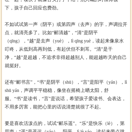
下，孩子自己回应也费劲。
不如试试第一声（阴平）或第四声（去声）的字，声调拉开
点，就清亮多了。比如“郦清越”，“清”是阴平
（qīng），“越”是去声（yuè），lì qīng yuè，读起来像泉水
叮咚，从低到高再到低，有起伏但不刺耳。“清”是干
净，“越”是超越，不追求非得超越别人，能超越昨天的自己
就挺好。
还有“郦书言”，“书”是阴平（shū），“言”是阳平（yán），lì
shū yán，声调平平稳稳，像坐在摇椅上晒太阳，舒
服。“书”是读书，“言”是说话，希望孩子爱读书、会表达，
不用多厉害，能把心里的话说清楚就很了不起。
要是喜欢活泼点的，试试“郦乐遥”。“乐”是快乐（lè），第
四声；“遥”是遥远（yáo），阳平。lì lè yáo，读起来带点跳