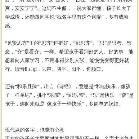
爽，安安宁宁”。这词不生僻，一说大家都懂，孩子长大了
学成语，还能跟同学说“我名字里有这个词呢”，多有成就
感。
“见贤思齐”里的“思齐”也挺好，“郦思齐”。“思”是思考、想
念，“齐”是看齐、一样。希望孩子看到好的人、好的事，能
想着向人家学习，不用非得比别人强，能慢慢变得更好就
行。读音lì sī qí，去声、阴平、阳平，也顺口。
还有“和乐且孺”，出自《诗经》，意思是“和睦快乐，像孩
子一样单纯”，挑个“乐孺”，“郦乐孺”。“乐”是快乐，“孺”是
孩子，连起来就是“像孩子一样快乐”，多简单的祝福。
现代点的名字，也能有心意
现在的孩子长大要面对的世界跟我们不一样，名字太老气也