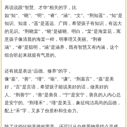
再说说跟“智慧、才华”相关的字，比
如“知”、“晓”、“明”、“睿”、“涵”、“文”。“荆知遥”，“知”是
知识、知道，“遥”是遥远、广阔，希望孩子有知识，有远大
的见识。“荆晓棠”，“晓”是破晓、明白，“棠”是海棠花，寓
意孩子像清晨的海棠一样，明事理又美丽。“荆睿
涵”，“睿”是聪明，“涵”是涵养，既有智慧又有内涵，这个
组合听起来就挺有气质的。
还有就是表达“品德、修养”的字，
像“嘉”、“善”、“瑾”、“瑜”、“谦”。“荆嘉言”，“嘉”是美
好，“言”是言语，希望孩子能说美好的话，做美好的
人。“荆善宁”，“善”是善良，“宁”是安宁，善良的人内心总
是安宁的。“荆瑾禾”，“瑾”是美玉，象征纯洁高尚的品德，
配上“禾”字，又多了份质朴和生命力。
除了这些比较直接的寓意，还可以从自然景物里找点灵感。