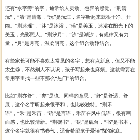
还有“水字旁”的字，通常给人灵动、包容的感觉。“荆清
沅”，“清”是清澈，“沅”是沅江，名字听起来就很干净、开
阔。“荆沐瑶”，“沐”是沐浴，“瑶”是美玉，沐浴在阳光下的
美玉，光彩照人。“荆汐月”，“汐”是潮汐，有规律又有力
量，“月”是月亮，温柔明亮，这个组合动静结合。
有些家长可能不喜欢太常见的名字，想有点新意，但又不能
太生僻，不然别人不认识，孩子写起来也麻烦。这就需要在
常用字里找一些不那么“热门”的组合。
比如“荆亦舒”，“亦”是也、同样的意思，“舒”是舒适、舒
展，这个名字听起来很平和，也比较独特。“荆禾
语”，“禾”是禾苗，“语”是言语，禾苗在风中低语，很有画
面感，也比较清新。“荆砚书”，“砚”是砚台，“书”是书本，
这个名字就很有书卷气，适合希望孩子爱读书的家庭。