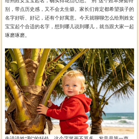
给荆姓女宝宝起名，确实得花点心思。“荆”这个姓本身挺特
别，带点历史感，又不会太生僻。家长们肯定都希望孩子的
名字好听、好记，还有个好寓意。今天就聊聊怎么给荆姓女
宝宝起个合适的名字，想到哪儿说到哪儿，就当跟大家一起
琢磨琢磨。
先说说姓“荆”的好处。这个字笔画不算多，发音是第一声，