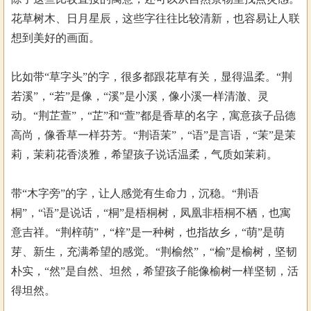
花草树木、日月星辰，这些字往往比较清新，也容易让人联
想到美好的画面。
比如带“草字头”的字，很多都跟花草有关，显得温柔。“荆
若溪”，“若”是像，“溪”是小溪，像小溪一样清澈、灵
动。“荆芷萱”，“芷”和“萱”都是香草的名字，寓意孩子品德
高尚，像香草一样芬芳。“荆语茉”，“语”是言语，“茉”是茉
莉，茉莉花香淡雅，希望孩子说话温柔，气质如茉莉。
带“木字旁”的字，让人感觉有生命力，沉稳。“荆语
桐”，“语”是说话，“桐”是梧桐树，凤凰非梧桐不栖，也寓
意吉祥。“荆梓萌”，“梓”是一种树，也指故乡，“萌”是萌
芽、新生，充满希望的感觉。“荆榆然”，“榆”是榆树，坚韧
朴实，“然”是自然、坦然，希望孩子能像榆树一样坚韧，活
得坦然。