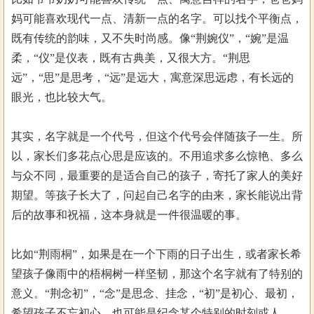
妈可能喜欢现代一点、清新一点的名字。可以找个平衡点，
既有传统的韵味，又不失时尚感。像“荆婉仪”，“婉”是温
柔，“仪”是仪表，既有古典美，又很大方。“荆思
远”，“思”是思考，“远”是远大，寓意深思远虑，有长远的
眼光，也比较大气。
其实，名字就是一个代号，但这个代号会伴随孩子一生。所
以，家长们多花点心思是应该的。不用追求多么惊艳、多么
与众不同，最重要的是适合自己的孩子，寄托了家人的美好
期望。等孩子长大了，问起自己名字的由来，家长能说出背
后的故事和祝福，这本身就是一件很温暖的事。
比如“荆雨桐”，如果是在一个下雨的日子出生，或者家长希
望孩子像雨中的梧桐树一样坚韧，那这个名字就有了特别的
意义。“荆念初”，“念”是思念、挂念，“初”是初心、最初，
希望孩子不忘初心，也可能是纪念某个特别的时刻或人。