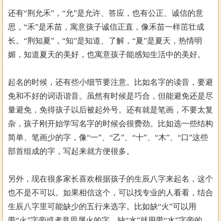
还有“荆允禾”，“允”是允许、答应，也有公正、诚信的意
思，“禾”是禾苗，寓意孩子诚信正直，像禾苗一样茁壮成
长。“荆知夏”，“知”是知道、了解，“夏”是夏天，热情明
媚，知道夏天的美好，也寓意孩子能感知生活中的美好。
起名的时候，还有些小细节要注意。比如名字的读音，要避
免和不好的词语谐音。虽然有时候是巧合，但能避免还是尽
量避免，免得孩子以后被起外号。还有就是笔画，不要太复
杂，孩子刚开始学写名字的时候会很费劲。比如选一些结构
简单、笔画少的字，像“一”、“乙”、“十”、“木”、“口”这些
部首组成的字，写起来就方便很多。
另外，现在很多家长喜欢根据孩子的生辰八字来起名，这个
也不是不可以。如果相信这个，可以找专业的人看看，结合
生辰八字里可能缺少的五行来选字。比如缺“火”可以用
带“火”字旁或者意思属火的字，缺“水”就用带“水”字旁的