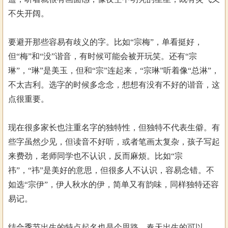
不失开阔。
要避开那些容易有歧义的字。比如“宗梅”，单看挺好，
但“梅”和“没”谐音，有时候可能会被开玩笑。还有“宗
琳”，“琳”是美玉，但和“宗”连起来，“宗琳”听着像“总淋”，
不太吉利。选字的时候多念念，想想有没有不好的谐音，这
点很重要。
现在很多家长也注重名字的独特性，但独特不代表生僻。有
些字虽然少见，但读音不好听，或者笔画太复杂，孩子写起
来费劲，老师同学也不认识，反而麻烦。比如“宗
祎”，“祎”是美好的意思，但很多人不认识，容易念错。不
如选“宗伊”，伊人秋水的伊，简单又有韵味，同样独特还容
易记。
结合季节出生的特点起名也是个思路。春天出生的可以