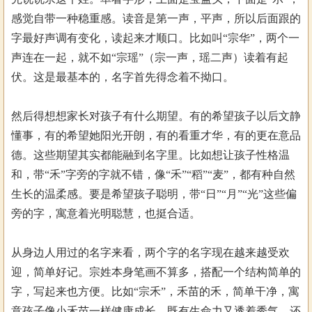
感觉自带一种稳重感。读音是第一声，平声，所以后面跟的
字最好声调有变化，读起来才顺口。比如叫“宗华”，两个一
声连在一起，就不如“宗瑶”（宗一声，瑶二声）读着有起
伏。这是最基本的，名字首先得念着不拗口。
然后得想想家长对孩子有什么期望。有的希望孩子以后文静
懂事，有的希望她阳光开朗，有的看重才华，有的更在意品
德。这些期望其实都能融到名字里。比如想让孩子性格温
和，带“禾”字旁的字就不错，像“禾”“稻”“麦”，都有种自然
生长的温柔感。要是希望孩子聪明，带“日”“月”“光”这些偏
旁的字，寓意着光明聪慧，也挺合适。
从身边人用过的名字来看，两个字的名字现在越来越受欢
迎，简单好记。宗姓本身笔画不算多，搭配一个结构简单的
字，写起来也方便。比如“宗禾”，禾苗的禾，简单干净，寓
意孩子像小禾苗一样健康成长，既有生命力又透着秀气。还