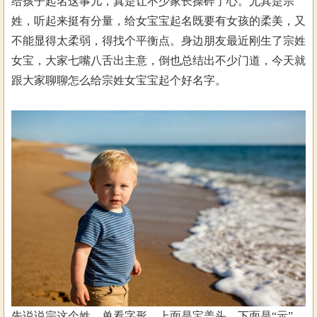
给孩子起名这事儿，真是让不少家长操碎了心。尤其是宗
姓，听起来挺有分量，给女宝宝起名既要有女孩的柔美，又
不能显得太柔弱，得找个平衡点。身边朋友最近刚生了宗姓
女宝，大家七嘴八舌出主意，倒也总结出不少门道，今天就
跟大家聊聊怎么给宗姓女宝宝起个好名字。
先说说宗这个姓。单看字形，上面是宝盖头，下面是“示”，