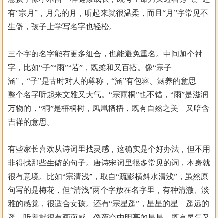
有“宗月”，月亮的月，听起来就很温柔，而且“月”字常见不
生僻，孩子上学写名字也轻松。
三个字的名字能有更多组合，也能避免重名。中间加个衬
字，比如“子”“雨”“若”，既柔和又百搭。像“宗子
涵”，“子”是古时对人的尊称，“涵”有包容、涵养的意思，
整个名字听起来文雅又大气。“宗雨桐”也不错，“雨”是滋润
万物的，“桐”是梧桐树，凤凰栖梧，既有自然之美，又暗含
吉祥的意思。
有些家长喜欢从诗词里找灵感，这确实是个好办法，但不用
非得找那些生僻的句子。唐诗宋词里很多常见的词，本身就
很有意境。比如“宗清浅”，取自“疏影横斜水清浅”，虽然原
句写的是梅花，但“清浅”两个字放在名字里，有种清澈、淡
雅的感觉，很适合女孩。还有“宗星遥”，星星的星，遥远的
遥，听着就很有画面感，像夜空中明亮的星星，既有灵气又