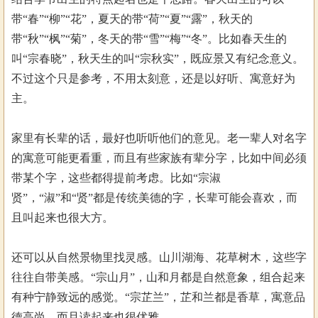
带“春”“柳”“花”，夏天的带“荷”“夏”“露”，秋天的
带“秋”“枫”“菊”，冬天的带“雪”“梅”“冬”。比如春天生的
叫“宗春晓”，秋天生的叫“宗秋实”，既应景又有纪念意义。
不过这个只是参考，不用太刻意，还是以好听、寓意好为
主。
家里有长辈的话，最好也听听他们的意见。老一辈人对名字
的寓意可能更看重，而且有些家族有辈分字，比如中间必须
带某个字，这些都得提前考虑。比如“宗淑
贤”，“淑”和“贤”都是传统美德的字，长辈可能会喜欢，而
且叫起来也很大方。
还可以从自然景物里找灵感。山川湖海、花草树木，这些字
往往自带美感。“宗山月”，山和月都是自然意象，组合起来
有种宁静致远的感觉。“宗芷兰”，芷和兰都是香草，寓意品
德高尚，而且读起来也很优雅。