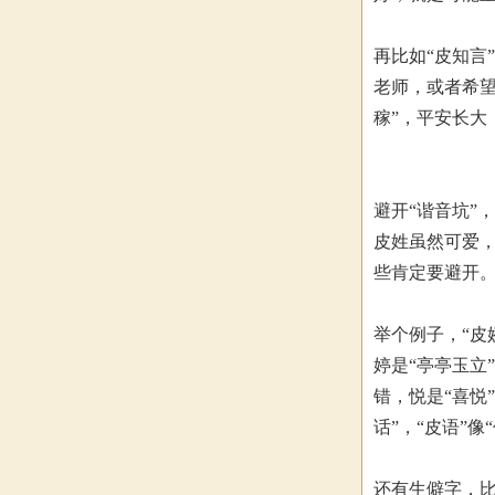
再比如“皮知言
老师，或者希望
稼”，平安长大
避开“谐音坑”
皮姓虽然可爱，
些肯定要避开
举个例子，“皮
婷是“亭亭玉立
错，悦是“喜悦
话”，“皮语”像
还有生僻字，比