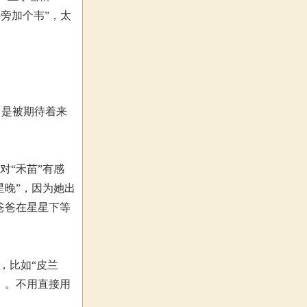
字旁加个韦”，太
己是被期待着来
对“禾苗”有感
星晚”，因为她出
爸爸在星星下等
，比如“皮兰
）。不用直接用