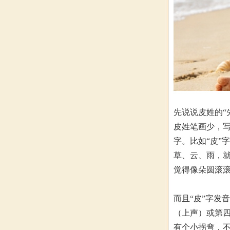
先说说皮姓的“
皮姓笔画少，写
字。比如“皮”
草、云、雨，就
觉得像朵圆滚
而且“皮”字发
（上声）或第四
有个小拐弯，不