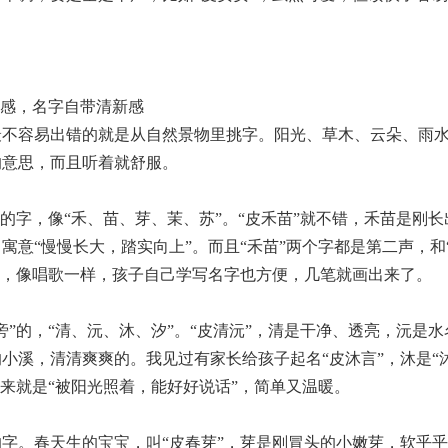
灵感，名字自带清新感
最不容易出错的就是从自然景物里挑字。阳光、草木、云朵、雨
的意思，而且听着就舒服。
”的字，像“禾、苗、芽、茉、苏”。“皮禾苗”就不错，禾苗是刚
寓意“慢慢长大，踏实向上”。而且“禾苗”两个字都是第二声，和
”，像唱歌一样，孩子自己学写名字也方便，几笔就画出来了。
旁”的，“清、沅、沐、汐”。“皮清沅”，清是干净、透亮，沅是
小溪，清清爽爽的。我见过有家长给孩子起名“皮沐言”，沐是“
起来就是“被阳光照着，能好好说话”，简单又温暖。
字。春天生的宝宝，叫“皮春芽”，芽是刚冒头的小嫩芽，软乎