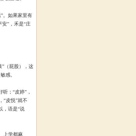
话”。如果家里有
安”，禾是“庄
鼓”（屁股），这
更敏感。
好听；“皮婷”，
，“皮悦”就不
以，语是“说
证、上学都麻