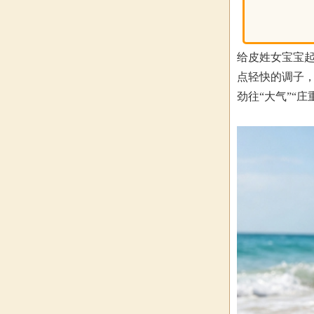
给皮姓女宝宝
点轻快的调子，
劲往“大气”“