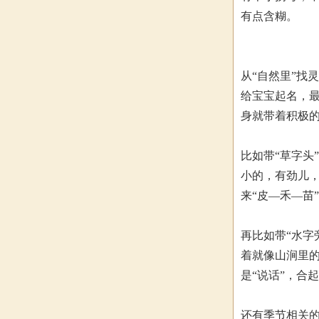
有点含糊。
从“自然里”找
给宝宝起名，
身就带着积极
比如带“草字头
小的，有劲儿，
来“皮—禾—苗
再比如带“水字
着就像山涧里的
是“说话”，合
还有季节相关的