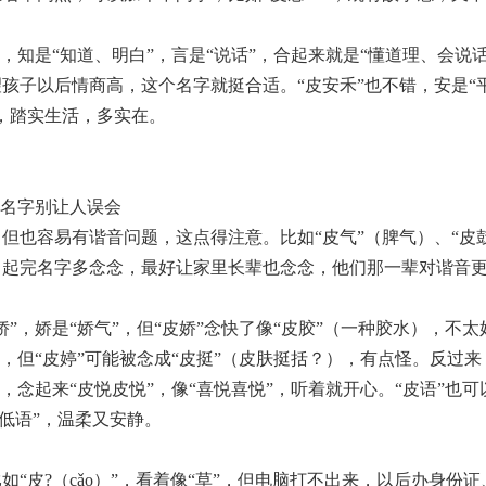
”，知是“知道、明白”，言是“说话”，合起来就是“懂道理、会说
孩子以后情商高，这个名字就挺合适。“皮安禾”也不错，安是“平
，踏实生活，多实在。
，名字别让人误会
但也容易有谐音问题，这点得注意。比如“皮气”（脾气）、“皮
。起完名字多念念，最好让家里长辈也念念，他们那一辈对谐音
娇”，娇是“娇气”，但“皮娇”念快了像“皮胶”（一种胶水），不太
”，但“皮婷”可能被念成“皮挺”（皮肤挺括？），有点怪。反过来
”，念起来“皮悦皮悦”，像“喜悦喜悦”，听着就开心。“皮语”也可
“低语”，温柔又安静。
如“皮?（cǎo）”，看着像“草”，但电脑打不出来，以后办身份