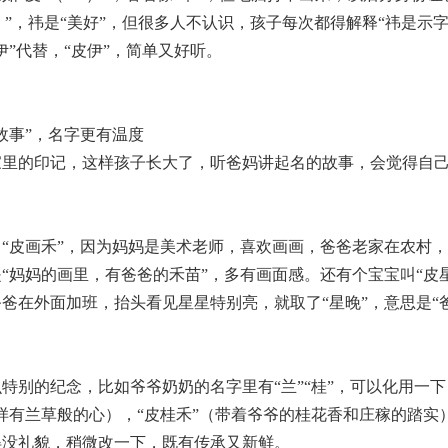
ī）”，祎是“美好”，但很多人不认识，孩子每次都得解释“祎是示
伊”代替，“皮伊”，简单又好听。
故事”，名字更有温度
家里的印记，这样孩子长大了，听爸妈讲起名的故事，会觉得自
。
“皮画禾”，因为妈妈是美术老师，喜欢画画，爸爸老家在农村，
“妈妈的画里，有爸爸的禾苗”，多有画面感。还有个宝宝叫“皮
爸在外面加班，抬头看见星星特别亮，就取了“星晚”，意思是“
特别的纪念，比如爷爷奶奶的名字里有“兰”“桂”，可以化用一下
样有兰草般的心），“皮桂禾”（带着爷爷的桂花香和庄稼的踏实
得没礼貌，稍微改一下，既有传承又新鲜。