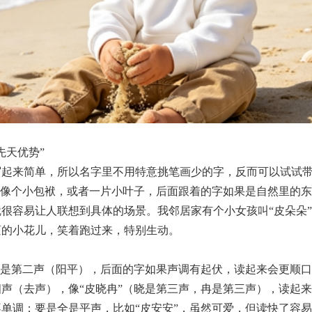
先天优势”
起来简单，所以名字里不用特意挑笔画少的字，反而可以试试带
字像个小包袱，或者一片小叶子，后面跟着的字如果是自然里的
很容易让人联想到具体的场景。我邻居家有个小女孩叫“皮朵朵
滚的小花儿，笑着跑过来，特别生动。
音是第二声（阳平），后面的字如果声调有起伏，读起来会更顺
声（去声），像“皮晓冉”（晓是第三声，冉是第三声），读起来
单调；要是全是平声，比如“皮安安”，虽然可爱，但读快了容易像“皮