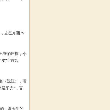
水，这些东西本
长出来的庄稼，小
“皮”字连起
水名（沅江），听
沐浴阳光”，言
乎的；夏天生的