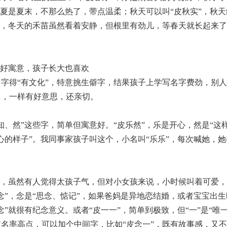
晚夏是夏末，不那么热了，带点温柔；秋天可以叫“皮秋实”，秋
”，冬天的禾苗虽然看着安静，但根里有劲儿，等春天就长起来
出好寓意，孩子长大也喜欢
字得“有文化”，特意挑生僻字，结果孩子上学写名字费劲，别
了，一样有好意思，还亲切。
知、然”这些字，简单但寓意好。“皮乐然”，乐是开心，然是“这
心的样子”。我同事家孩子叫这个，小名叫“乐乐”，每次喊她，
。
”，虽然有人觉得太孩子气，但对小女孩来说，小时候叫着可爱
念”，念是“思念、惦记”，如果爸妈是异地恋结婚，或者宝宝出
念”就很有纪念意义。或者“皮一一”，简单到极致，但“一”是“唯
名率高点，可以加个中间字，比如“皮念一”，既有故事感，又