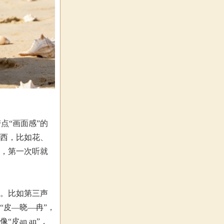
点“画面感”的
东西，比如花、
”，第一次听就
口。比如第三声
“皮—晓—冉”，
an an”，