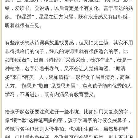
错，爱读书、会说话，以后肯定是个有文化、善于表达的姑
娘。“顾星遥”，星星在远方闪耀，既有浪漫感又有目标感，
听着就很有主见。
有些家长想从诗词典故里找灵感，但又怕太生僻。其实不用
非得找冷门的句子，经典的诗词里就有很多适合的字。比
如“顾采薇”，出自《诗经》“采薇采薇，薇亦作止”，薇是一
种植物，名字带着书卷气，又不会让人觉得晦涩。“顾清
扬”来自“有美一人，婉如清扬”，形容女子眉目清秀，简单
大方。“顾思齐”取自“见贤思齐焉”，寓意孩子能向优秀的人
学习，不断进步，既有内涵又有教育意义。
给孩子起名还要注意避开一些小坑。比如别用太复杂的字，
像“曦”“馨”这种笔画多的字，孩子学写字的时候会哭鼻子，
考试写名字也比别人慢半拍。也别用生僻字，虽然显得特
别，但以后办身份证、坐飞机可能会遇到麻烦，别人不认识