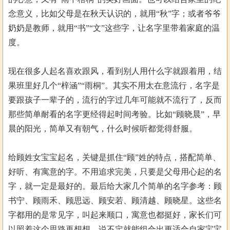
念意义，比如父母是在秋天认识的，就用“秋”字；或者爷爷
奶奶是教师，就用“书”“文”这些字，让名字里带着家庭的温
度。
现在很多人起名喜欢跟风，看到别人用什么字就跟着用，结
果班里好几个“梓涵”“雨桐”。其实不用太在意流行，名字是
要跟孩子一辈子的，流行的字过几年可能就不流行了，反而
那些简单耐看的名字更经得起时间考验。比如“顾晓晨”，早
晨的阳光，简单又有朝气，什么时候听都觉得舒服。
给顾姓女宝宝起名，关键是抓住“顾”姓的特点，搭配简单、
好听、有寓意的字。不用追求完美，只要是父母用心起的名
字，就一定是最好的。最后给大家几个简单的名字参考：顾
书宁、顾雨禾、顾思远、顾安若、顾清越、顾晓星。这些名
字都用的是常见字，叫起来顺口，寓意也都挺好，家长们可
以照着这个思路再想想，说不定就能组合出更适合自家宝宝