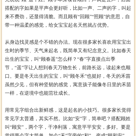
搭配的字如果是平声会更好听，比如一声、二声的字，叫起
来不费劲，还显得清脆。而且顾有“回顾”“照顾”的意思，自
带一种温柔的感觉，给女宝宝起名天然就占优势。
从身边找灵感是个不错的办法。现在很多家长喜欢用宝宝出
生时的季节、天气来起名，既简单又有纪念意义。比如春天
出生的宝宝，叫“顾春遥”怎么样？“春”字直接点出季
节，“遥”字让人想到春天万物生长，前路长远，读起来也顺
口。要是冬天出生的宝宝，叫“顾冬禾”也挺好，冬天的禾苗
虽然少见，但有种坚韧的感觉，寓意孩子能像冬日里的禾苗
一样，在逆境中也能茁壮成长。
用常见字组合出新鲜感，这是起名的小技巧。很多家长觉得
常见字太普通，其实不然。比如“安”字，简单吧？搭配顾姓
叫“顾安”，两个字，干净利落，寓意平平安安，多好。要是
觉得两个字太简单，加个“禾”字旁的“和”，变成“顾和安”，