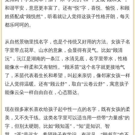
和谐平安，意思更丰富了。还有“悦”字，喜悦、愉悦，和顾
姓搭配成“顾悦然”，听着就让人觉得这孩子性格开朗，每天
都乐呵呵的。
从自然景物里找名字，也是个传统又好用的方法。女孩子名
字里带点花草、山水的意象，会显得有灵气。比如“顾清
沅”，沅江是湖南的一条江，水清见底，名字里带水，性格
能像水一样柔和又有韧性。“顾禾苗”这个名字就更接地气
了，禾苗代表着生长和希望，叫起来亲切，像邻家女孩一样
让人觉得温暖。还有“顾云舒”，取自“云卷云舒”，寓意孩子
能像云朵一样自由自在，心态豁达。
现在很多家长喜欢给孩子起中性一点的名字，既有女孩的柔
美，又不失干练。这类名字里可以适当用一些带“力量感”的
字，但别太硬朗。比如“顾知遥”，“知”是知识、智
慧，“遥”是远方，希望孩子有学识、有远见。“顾书言”也不