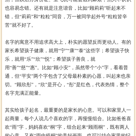
也容易念错。还有就是注意谐音，比如“顾莉莉”听起来不
错，但“莉莉”和“粒粒”同音，万一被同学起外号“粒粒皆辛
苦”就不好了。
名字的寓意不用追求高大上，朴实的愿望反而更动人。有的
家长希望孩子健康，就用“宁”“康”“泰”这些字；希望孩子快
乐，就用“乐”“欣”“悦”；希望孩子善良，就
用“善”“慈”“惠”。比如“顾小安”，虽然带个“小”字，看着普
通，但“平安”两个字包含了父母最朴素的心愿，叫起来也亲
切。“顾欣彤”，“欣”是开心，“彤”是红色，代表热情，整个
名字充满正能量。
其实给孩子起名，最重要的是家长的心意。可以和家里人一
起商量，每个人说几个喜欢的字，再慢慢组合。比如爸爸喜
欢“雨”字，妈妈喜欢“桐”字，组合起来“顾雨桐”，既有两人
的心意，又有“雨中梧桐”的美好画面。也可以结合家里的纪